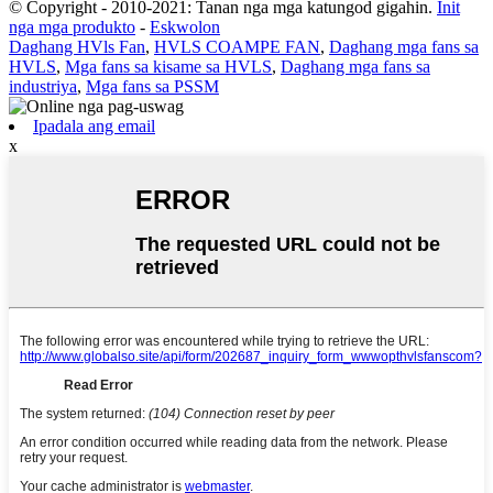
© Copyright - 2010-2021: Tanan nga mga katungod gigahin.
Init
nga mga produkto
-
Eskwolon
Daghang HVls Fan
,
HVLS COAMPE FAN
,
Daghang mga fans sa
HVLS
,
Mga fans sa kisame sa HVLS
,
Daghang mga fans sa
industriya
,
Mga fans sa PSSM
Ipadala ang email
x