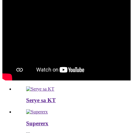
Serye sa KT
Supererx