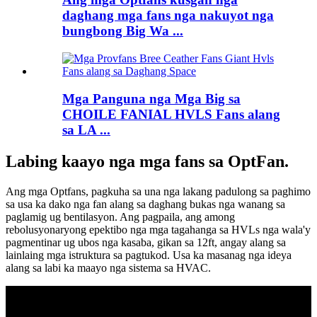
daghang mga fans nga nakuyot nga
bungbong Big Wa ...
Mga Panguna nga Mga Big sa
CHOILE FANIAL HVLS Fans alang
sa LA ...
Labing kaayo nga mga fans sa OptFan.
Ang mga Optfans, pagkuha sa una nga lakang padulong sa paghimo
sa usa ka dako nga fan alang sa daghang bukas nga wanang sa
paglamig ug bentilasyon. Ang pagpaila, ang among
rebolusyonaryong epektibo nga mga tagahanga sa HVLs nga wala'y
pagmentinar ug ubos nga kasaba, gikan sa 12ft, angay alang sa
lainlaing mga istruktura sa pagtukod. Usa ka masanag nga ideya
alang sa labi ka maayo nga sistema sa HVAC.