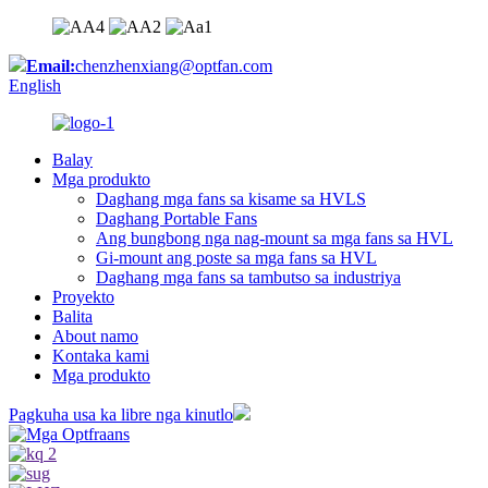
Email:
chenzhenxiang@optfan.com
English
Balay
Mga produkto
Daghang mga fans sa kisame sa HVLS
Daghang Portable Fans
Ang bungbong nga nag-mount sa mga fans sa HVL
Gi-mount ang poste sa mga fans sa HVL
Daghang mga fans sa tambutso sa industriya
Proyekto
Balita
About namo
Kontaka kami
Mga produkto
Pagkuha usa ka libre nga kinutlo